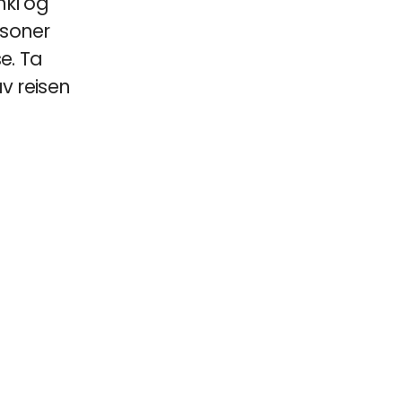
nki og
rsoner
e. Ta
v reisen