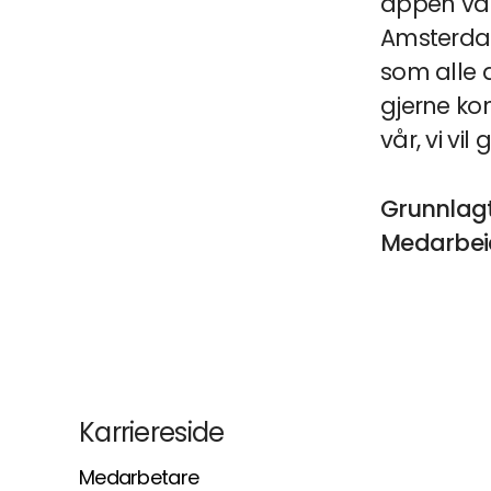
appen vår.
Amsterdam
som alle 
gjerne kon
vår, vi vil
Grunnlag
Medarbei
Karriereside
Medarbetare