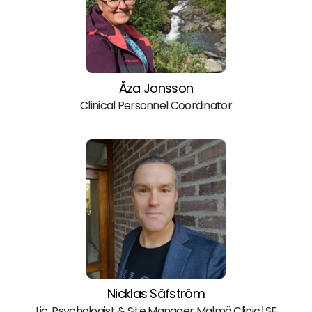
Åza Jonsson
Clinical Personnel Coordinator
Nicklas Säfström
Lic. Psychologist & Site Manager Malmö Clinic￨SE