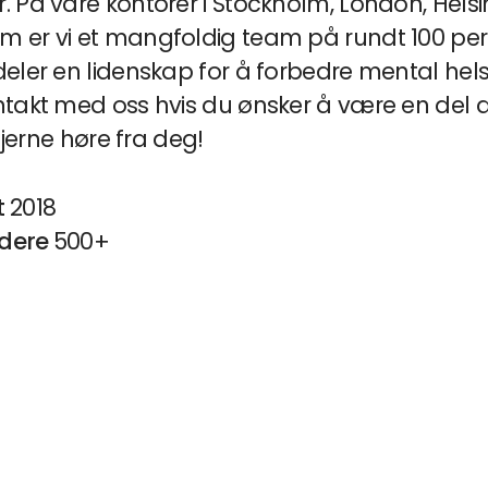
 På våre kontorer i Stockholm, London, Helsi
 er vi et mangfoldig team på rundt 100 pe
deler en lidenskap for å forbedre mental hels
takt med oss ​​hvis du ønsker å være en del a
 gjerne høre fra deg!
t
2018
dere
500+