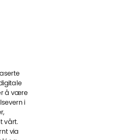
baserte
igitale
r å være
severn i
r,
 vårt.
rnt via