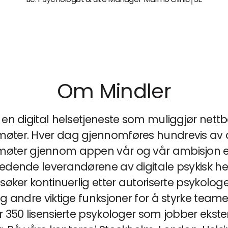
Om Mindler
 en digital helsetjeneste som muliggjør nett
øter. Hver dag gjennomføres hundrevis av d
øter gjennom appen vår og vår ambisjon e
ledende leverandørene av digitale psykisk hel
 søker kontinuerlig etter autoriserte psykologe
og andre viktige funksjoner for å styrke teamet
r 350 lisensierte psykologer som jobber ekste