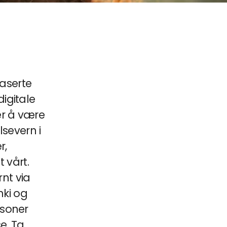
baserte
igitale
r å være
severn i
r,
 vårt.
rnt via
nki og
rsoner
e. Ta