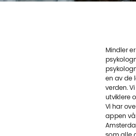
Mindler er
psykologm
psykologm
en av de 
verden. Vi
utviklere 
Vi har ove
appen vår.
Amsterdam
som alle 