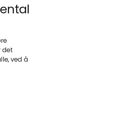
ental
øre
r det
lle, ved å