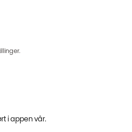
linger.
t i appen vår.