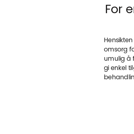
For 
Hensikten 
omsorg for
umulig å f
gi enkel t
behandli