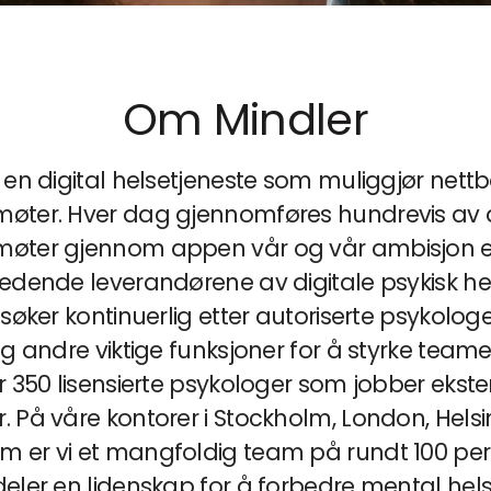
Om Mindler
 en digital helsetjeneste som muliggjør nett
øter. Hver dag gjennomføres hundrevis av d
øter gjennom appen vår og vår ambisjon e
ledende leverandørene av digitale psykisk hel
 søker kontinuerlig etter autoriserte psykologe
og andre viktige funksjoner for å styrke teamet
r 350 lisensierte psykologer som jobber ekste
 På våre kontorer i Stockholm, London, Helsi
 er vi et mangfoldig team på rundt 100 pe
deler en lidenskap for å forbedre mental hels