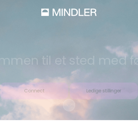
mmen til et sted med fø
Connect
Ledige stillinger
Bla til innholdet