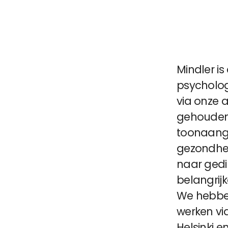
Mindler is
psycholog
via onze 
gehouden 
toonaange
gezondheid
naar gedi
belangrij
We hebbe
werken vi
Helsinki 