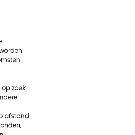
e
 worden
komsten
d op zoek
andere
p afstand
Londen,
an